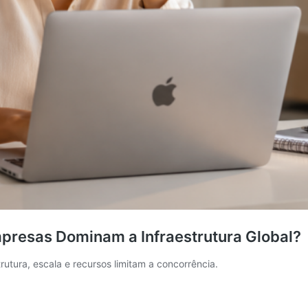
presas Dominam a Infraestrutura Global?
utura, escala e recursos limitam a concorrência.