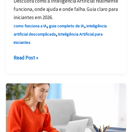
Descubra como a Inteligência Artificial realmente
funciona, onde ajuda e onde falha. Guia claro para
iniciantes em 2026.
,
,
como funciona a IA
guia completo de IA
inteligência
,
artificial descomplicada
Inteligência Artificial para
Iniciantes
Inteligência
Read Post »
Artificial
Descomplicada:
O
Que
É,
Como
Funciona
e
Como