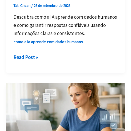
Tati Crizan
/
26 de setembro de 2025
Descubra como a IA aprende com dados humanos
e como garantir respostas confiáveis usando
informações claras e consistentes.
como a ia aprende com dados humanos
Como
Read Post »
a
IA
Aprende
Com
Dados
Humanos?
Entenda
de
Forma