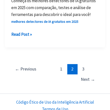
Conheça os melhores detectores de IA gratuitos
em 2025 com comparação, testes e análise de
ferramentas para descobrir o ideal para você!
melhores detectores de IA gratuitos em 2025
Melhores
Read Post »
Detectores
de
IA
Gratuitos
2025:
←
Previous
1
2
3
Comparação,
Next
→
Testes
e
Análise
Código Ético de Uso da Inteligência Artificial
Termos de Uso