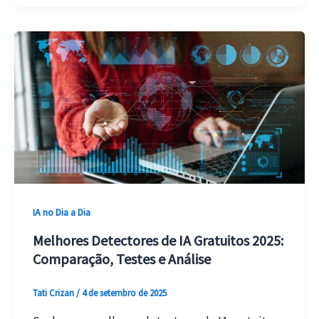
IA
Pode
Ajudar
o
Professor
a
Planejar
Aulas
Mais
Rápido
e
IA no Dia a Dia
Personalizar
Melhores Detectores de IA Gratuitos 2025:
o
Comparação, Testes e Análise
Aprendizado
Tati Crizan
/
4 de setembro de 2025