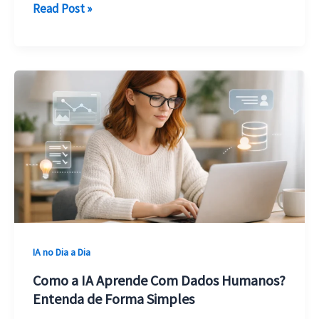
Prompt
Read Post »
Simples
ou
Detalhado:
Qual
Funciona
Melhor
no
ChatGPT?
IA no Dia a Dia
Como a IA Aprende Com Dados Humanos?
Entenda de Forma Simples