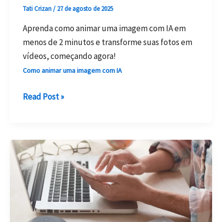
Tati Crizan
/
27 de agosto de 2025
Aprenda como animar uma imagem com IA em
menos de 2 minutos e transforme suas fotos em
vídeos, começando agora!
Como animar uma imagem com IA
Como
Read Post »
Animar
uma
Imagem
com
IA
em
Menos
de
2