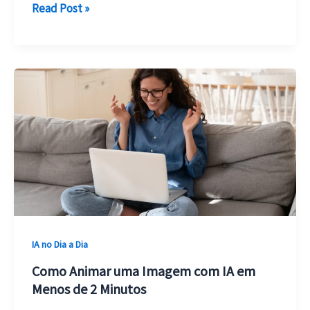
ChatGPT
Read Post »
Gratuito
em
Português
2025:
Como
Usar,
Limitações
e
Dicas
IA no Dia a Dia
Como Animar uma Imagem com IA em
Menos de 2 Minutos