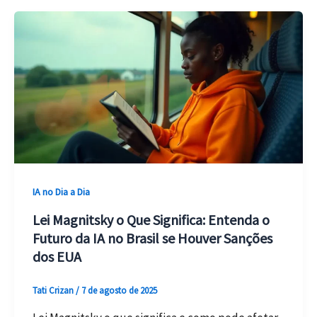
Imagens
Realistas
no
Celular:
3
Apps
Grátis
Testados
em
2025
IA no Dia a Dia
Lei Magnitsky o Que Significa: Entenda o
Futuro da IA no Brasil se Houver Sanções
dos EUA
Tati Crizan
/
7 de agosto de 2025