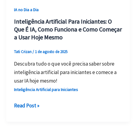
se
IA no Dia a Dia
Houver
Inteligência Artificial Para Iniciantes: O
Sanções
Que É IA, Como Funciona e Como Começar
dos
a Usar Hoje Mesmo
EUA
Tati Crizan
/
1 de agosto de 2025
Descubra tudo o que você precisa saber sobre
inteligência artificial para iniciantes e comece a
usar IA hoje mesmo!
Inteligência Artificial para Iniciantes
Inteligência
Read Post »
Artificial
Para
Iniciantes: