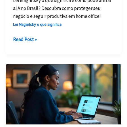
Lei Magnitsky o que significa e como pode afetar
a IA no Brasil? Descubra como proteger seu
negócio e seguir produtiva em home office!
Lei Magnitsky o que significa
Lei
Read Post »
Magnitsky
o
Que
Significa:
Entenda
o
Futuro
da
IA
no
Brasil