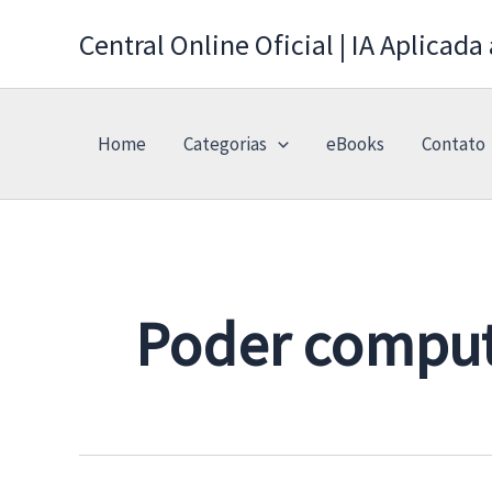
Ir
Central Online Oficial | IA Aplicada
para
o
conteúdo
Home
Categorias
eBooks
Contato
Poder comput